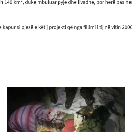
eth 140 km², duke mbuluar pyje dhe livadhe, por herë pas her
apur si pjesë e këtij projekti që nga fillimi i tij në vitin 2006