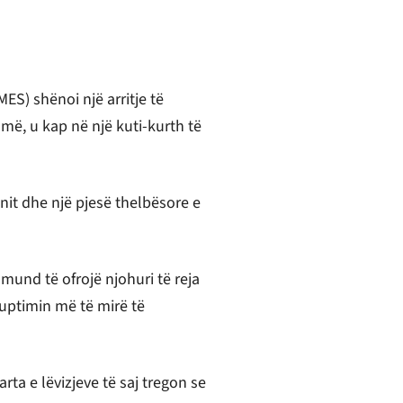
ES) shënoi një arritje të
më, u kap në një kuti-kurth të
nit dhe një pjesë thelbësore e
mund të ofrojë njohuri të reja
 kuptimin më të mirë të
rta e lëvizjeve të saj tregon se