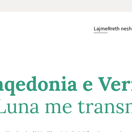
Lajme
Rreth nesh
qedonia e Ver
 Luna me tran