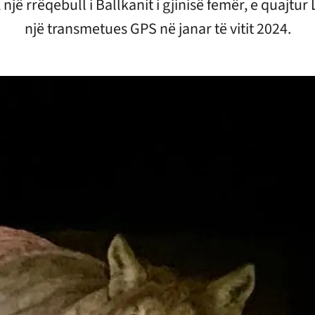
 një rrëqebull i Ballkanit i gjinisë femër, e quajtur
një transmetues GPS në janar të vitit 2024.