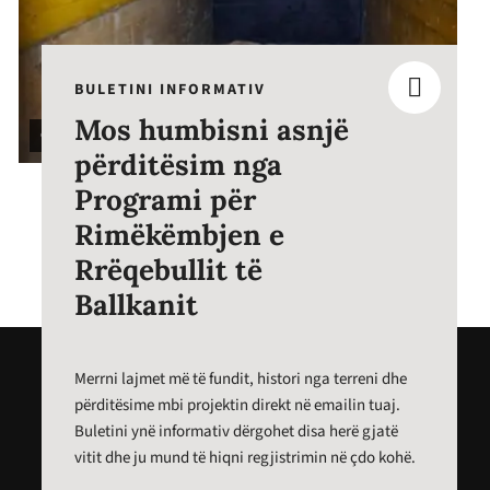
BULETINI INFORMATIV
Mos humbisni asnjë
© MES
përditësim nga
Programi për
Rimëkëmbjen e
Rrëqebullit të
Ballkanit
Merrni lajmet më të fundit, histori nga terreni dhe
përditësime mbi projektin direkt në emailin tuaj.
Buletini ynë informativ dërgohet disa herë gjatë
vitit dhe ju mund të hiqni regjistrimin në çdo kohë.