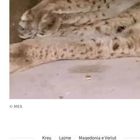
© MES
Kreu
Lajme
Maqedonia e Veriut