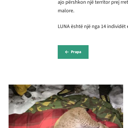
ajo përshkon një territor prej rr
malore.
LUNA është një nga 14 individët e k
Prapa