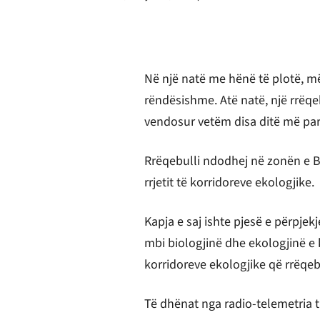
Në një natë me hënë të plotë, më
rëndësishme. Atë natë, një rrëqe
vendosur vetëm disa ditë më par
Rrëqebulli ndodhej në zonën e Bu
rrjetit të korridoreve ekologjike.
Kapja e saj ishte pjesë e përpje
mbi biologjinë dhe ekologjinë e k
korridoreve ekologjike që rrëqebu
Të dhënat nga radio-telemetria tr