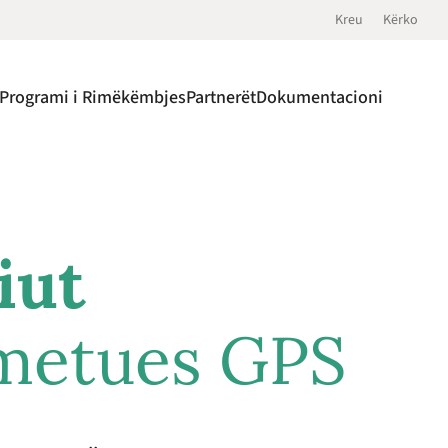
Kreu
Kërko
Programi i Rimëkëmbjes
Partnerët
Dokumentacioni
iut
smetues GPS