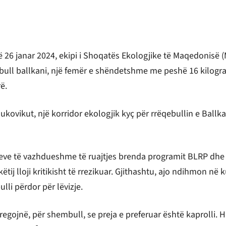
 26 janar 2024, ekipi i Shoqatës Ekologjike të Maqedonisë (M
bull ballkani, një femër e shëndetshme me peshë 16 kilogra
ë.
kovikut, një korridor ekologjik kyç për rrëqebullin e Ballka
kjeve të vazhdueshme të ruajtjes brenda programit BLRP dhe 
ëtij lloji kritikisht të rrezikuar. Gjithashtu, ajo ndihmon në
lli përdor për lëvizje.
egojnë, për shembull, se preja e preferuar është kaprolli. Ha