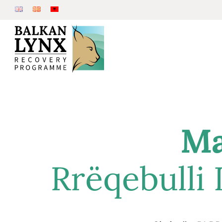
Ma
Rrëqebulli