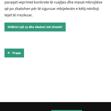
paraqet veprimet konkrete të ruajtjes dhe masat mbrojtëse
që po zbatohen për të siguruar mbijetesën e këtij nënlloji
tejet të rrezikuar.
Hidhini një sy dhe zbuloni më shumë!
Prapa