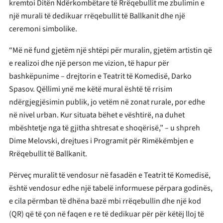
kremtoi Ditën Ndërkombëtare të Rrëqebullit me zbulimin e
një murali të dedikuar rrëqebullit të Ballkanit dhe një
ceremoni simbolike.
“Më në fund gjetëm një shtëpi për muralin, gjetëm artistin që
e realizoi dhe një person me vizion, të hapur për
bashkëpunime – drejtorin e Teatrit të Komedisë, Darko
Spasov. Qëllimi ynë me këtë mural është të rrisim
ndërgjegjësimin publik, jo vetëm në zonat rurale, por edhe
në nivel urban. Kur situata bëhet e vështirë, na duhet
mbështetje nga të gjitha shtresat e shoqërisë,” – u shpreh
Dime Melovski, drejtues i Programit për Rimëkëmbjen e
Rrëqebullit të Ballkanit.
Përveç muralit të vendosur në fasadën e Teatrit të Komedisë,
është vendosur edhe një tabelë informuese përpara godinës,
e cila përmban të dhëna bazë mbi rrëqebullin dhe një kod
(QR) që të çon në faqen e re të dedikuar për për këtëj lloj të