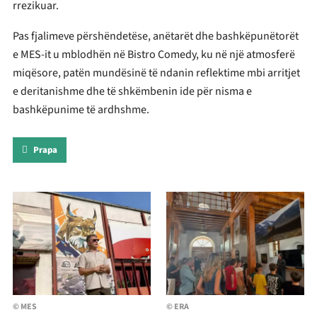
rrezikuar.
Pas fjalimeve përshëndetëse, anëtarët dhe bashkëpunëtorët
e MES-it u mblodhën në Bistro Comedy, ku në një atmosferë
miqësore, patën mundësinë të ndanin reflektime mbi arritjet
e deritanishme dhe të shkëmbenin ide për nisma e
bashkëpunime të ardhshme.
Prapa
© MES
© ERA