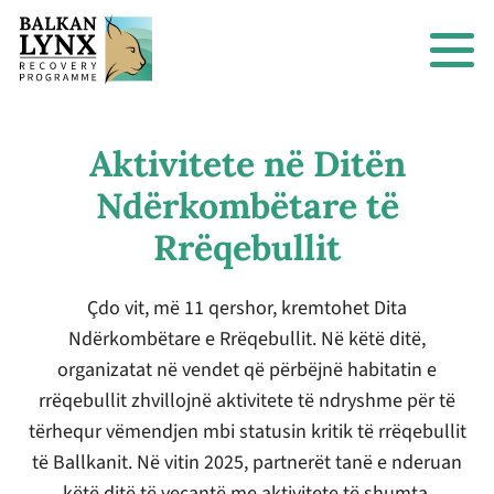
Aktivitete në Ditën
Ndërkombëtare të
Rrëqebullit
Çdo vit, më 11 qershor, kremtohet Dita
Ndërkombëtare e Rrëqebullit. Në këtë ditë,
organizatat në vendet që përbëjnë habitatin e
rrëqebullit zhvillojnë aktivitete të ndryshme për të
tërhequr vëmendjen mbi statusin kritik të rrëqebullit
të Ballkanit. Në vitin 2025, partnerët tanë e nderuan
këtë ditë të veçantë me aktivitete të shumta.