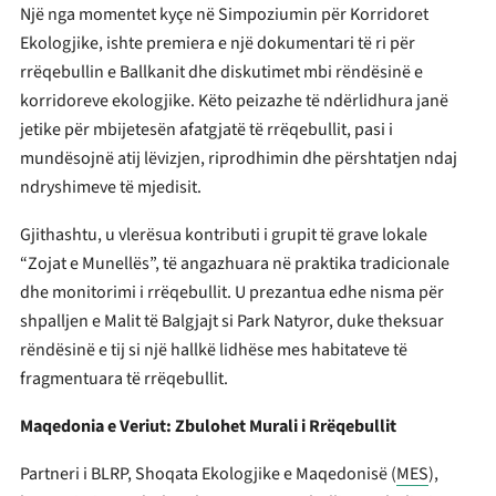
Një nga momentet kyçe në Simpoziumin për Korridoret
Ekologjike, ishte premiera e një dokumentari të ri për
rrëqebullin e Ballkanit dhe diskutimet mbi rëndësinë e
korridoreve ekologjike. Këto peizazhe të ndërlidhura janë
jetike për mbijetesën afatgjatë të rrëqebullit, pasi i
mundësojnë atij lëvizjen, riprodhimin dhe përshtatjen ndaj
ndryshimeve të mjedisit.
Gjithashtu, u vlerësua kontributi i grupit të grave lokale
“Zojat e Munellës”, të angazhuara në praktika tradicionale
dhe monitorimi i rrëqebullit. U prezantua edhe nisma për
shpalljen e Malit të Balgjajt si Park Natyror, duke theksuar
rëndësinë e tij si një hallkë lidhëse mes habitateve të
fragmentuara të rrëqebullit.
Maqedonia e Veriut: Zbulohet Murali i Rrëqebullit
Partneri i BLRP, Shoqata Ekologjike e Maqedonisë (
MES
),