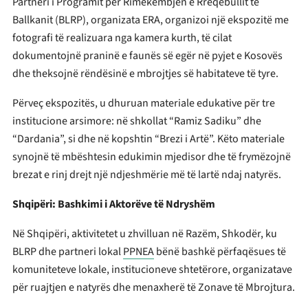
Partneri i Programit për Rimëkëmbjen e Rrëqebullit të
Ballkanit (BLRP), organizata ERA, organizoi një ekspozitë me
fotografi të realizuara nga kamera kurth, të cilat
dokumentojnë praninë e faunës së egër në pyjet e Kosovës
dhe theksojnë rëndësinë e mbrojtjes së habitateve të tyre.
Përveç ekspozitës, u dhuruan materiale edukative për tre
institucione arsimore: në shkollat “Ramiz Sadiku” dhe
“Dardania”, si dhe në kopshtin “Brezi i Artë”. Këto materiale
synojnë të mbështesin edukimin mjedisor dhe të frymëzojnë
brezat e rinj drejt një ndjeshmërie më të lartë ndaj natyrës.
Shqipëri: Bashkimi i Aktorëve të Ndryshëm
Në Shqipëri, aktivitetet u zhvilluan në Razëm, Shkodër, ku
BLRP dhe partneri lokal
PPNEA
bënë bashkë përfaqësues të
komuniteteve lokale, institucioneve shtetërore, organizatave
për ruajtjen e natyrës dhe menaxherë të Zonave të Mbrojtura.