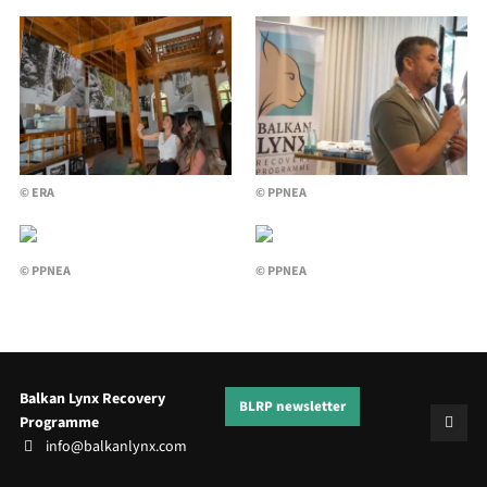
© ERA
© PPNEA
© PPNEA
© PPNEA
Balkan Lynx Recovery
BLRP newsletter
Programme
info@balkanlynx.com