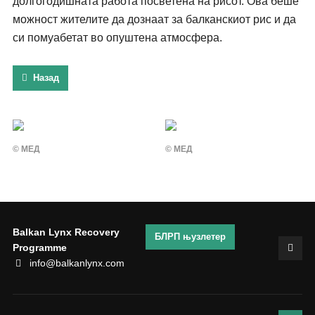
долгогодишната работа посветена на рисот. Ова беше
можност жителите да дознаат за балканскиот рис и да
си помуабетат во опуштена атмосфера.
Назад
© МЕД
© МЕД
Balkan Lynx Recovery
БЛРП њузлетер
Programme
info@balkanlynx.com