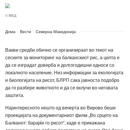
© МЕД
Дома
Вести
Северна Македонија
Вакви средби обично се организираат во текот на
сесиите за мониторинг на балканскиот рис, а целта е
да се изградат доверба и долгогодишни односи со
локалното население. Низ информации за екологијата
и биологијата на рисот, БЛРП сака јавноста подобро
да го разбере животното и да се вклучи во неговата
заштита.
Најинтересното нешто од вечерта во Вирово беше
проекцијата на документарниот филм „Во срцето на
Балканот: барајќи го рисот“, каде е прикажана