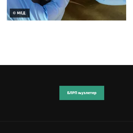
© МЕД
БЛРП њузлетер