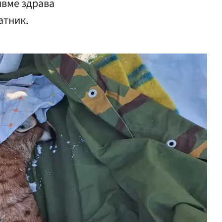
ивме здрава
атник.