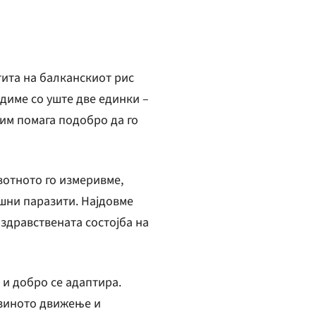
тита на балканскиот рис
едиме со уште две единки –
 им помага подобро да го
вотното го измеривме,
шни паразити. Најдовме
здравствената состојба на
 и добро се адаптира.
јзиното движење и