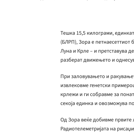
Тешка 15,5 килограми, единкат
(БЛРП), Зора е петнаесеттиот 
Луна и Крле – и претставува д
разберат движењето и однесув
При заловувањето и ракувањет
извлековме генетски примероц
крлежи и ги собравме за понат
секоја единка и овозможува п
Од Зора веќе добивме првите л
Радиотелеметријата на рисаџи