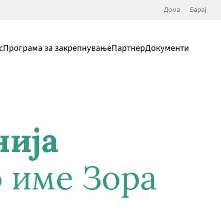
Дома
Барај
с
Програма за закрепнување
Партнер
Документи
нија
о име Зора