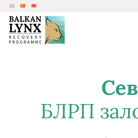
Сев
БЛРП зало