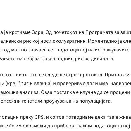
а ја крстивме Зора. Од почетокот на Програмата за заш
балкански рис кој носи околувратник. Моментално ја сл
ел од мал но значаен сет податоци кој на истражувачите
ањето на овој загрозен подвид рис во дивината.
о со животното се следеше строг протокол. Притоа жи
и (крв, брис и влакна) и проверивме дали има надворе
амошна анализа. Оваа постапка е клучна да се процени 
оопсежни генетски проучувања на популацијата.
окации преку GPS, и со тоа потврдивме дека таа е жива
ите ќе им овозможи да приберат важни податоци за не