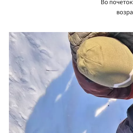
Во почеток
возра