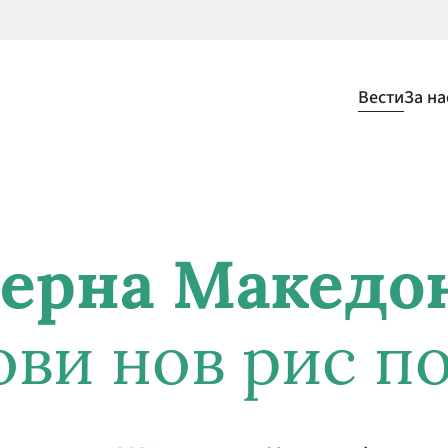
Вести
За на
ерна Македо
ви нов рис п