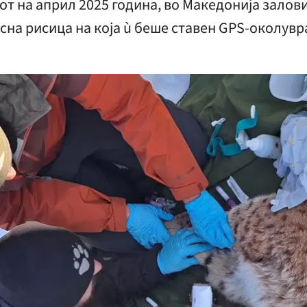
от на април 2025 година, во Македонија залов
сна рисица на која ù беше ставен GPS-околувр